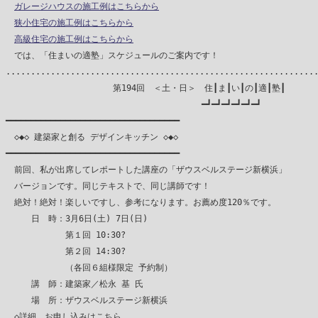
ガレージハウスの施工例はこちらから
狭小住宅の施工例はこちらから
高級住宅の施工例はこちらから
　では、「住まいの適塾」スケジュールのご案内です！

...............................................................
　　　　　　　　　　　　 第194回　＜土・日＞　住┃ま┃い┃の┃適┃塾┃

　　　　　　　　　　　　　　　　　　　　　　　━┛━┛━┛━┛━┛━┛

━━━━━━━━━━━━━━━━━━━━━━━━━━━━━━━━━━━

　◇◆◇ 建築家と創る デザインキッチン ◇◆◇

━━━━━━━━━━━━━━━━━━━━━━━━━━━━━━━━━━━

　前回、私が出席してレポートした講座の「ザウスベルステージ新横浜」

　バージョンです。同じテキストで、同じ講師です！

　絶対！絶対！楽しいですし、参考になります。お薦め度120％です。

　　　日　時：3月6日(土) 7日(日)

　　　　　　　第１回 10:30?

　　　　　　　第２回 14:30?

　　　　　　　（各回６組様限定 予約制）

　　　講　師：建築家／松永 基 氏

　　　場　所：ザウスベルステージ新横浜

　◇詳細、お申し込みはこちら
