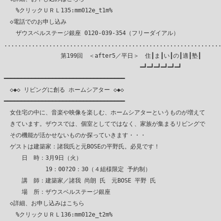
　　%クリックＵＲＬ135:mm012e_t1m%

　◇電話でのお申し込み

　　ザウスベルステージ銀座 0120-039-354（フリーダイアル）

...............................................................
　　　　　　　　　 第199回　＜after5／平日＞　住┃ま┃い┃の┃適┃塾┃

　　　　　　　　　　　　　　　　　　　　　　　━┛━┛━┛━┛━┛━┛

━━━━━━━━━━━━━━━━━━━━━━━━━━━━━━━━━━━

　◇◆◇ リビングに創る ホームシアター ◇◆◇

━━━━━━━━━━━━━━━━━━━━━━━━━━━━━━━━━━━

　女住宅の中に、音楽や映像を楽しむ、ホームシアターというものが増えて

　きています。ザウスでは、個室としてではなく、家族が集まるリビングで

　その機能が活かせないものか探っていきます・・・

　ゲストは建築家：諸我氏と元BOSEの平野氏。必見です！

　　　日　時：3月9日（火）

　　　　　　　19：00?20：30（４組様限定 予約制）

　　　講　師：建築家／諸我 尚朗 氏　元BOSE 平野 氏

　　　場　所：ザウスベルステージ銀座

　◇詳細、お申し込みはこちら

　　%クリックＵＲＬ136:mm012e_t2m%
