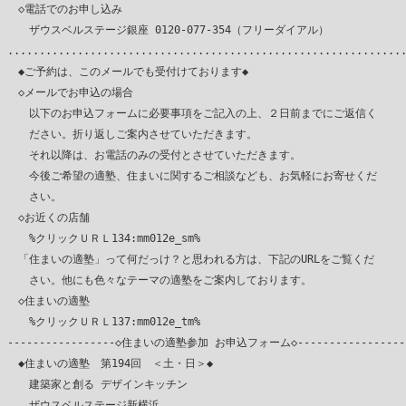
　◇電話でのお申し込み

　　ザウスベルステージ銀座 0120-077-354（フリーダイアル）

...............................................................
　◆ご予約は、このメールでも受付けております◆

　◇メールでお申込の場合

　　以下のお申込フォームに必要事項をご記入の上、２日前までにご返信く

　　ださい。折り返しご案内させていただきます。

　　それ以降は、お電話のみの受付とさせていただきます。

　　今後ご希望の適塾、住まいに関するご相談なども、お気軽にお寄せくだ

　　さい。

　◇お近くの店舗

　　%クリックＵＲＬ134:mm012e_sm%

　「住まいの適塾」って何だっけ？と思われる方は、下記のURLをご覧くだ

　　さい。他にも色々なテーマの適塾をご案内しております。

　◇住まいの適塾

　　%クリックＵＲＬ137:mm012e_tm%

-----------------◇住まいの適塾参加 お申込フォーム◇------------------
　◆住まいの適塾　第194回　＜土・日＞◆

　　建築家と創る デザインキッチン

　　ザウスベルステージ新横浜
