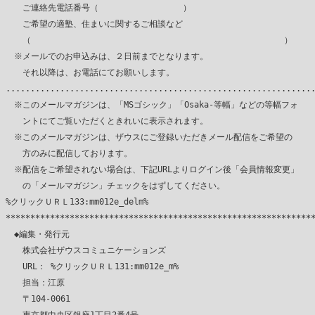
　　ご連絡先電話番号（　　　　　　　　　　）

　　ご希望の適塾、住まいに関するご相談など

　　（　　　　　　　　　　　　　　　　　　　　　　　　　　　　　　）

　※メールでのお申込みは、２日前までとなります。

　　それ以降は、お電話にてお願いします。

...............................................................
　※このメールマガジンは、「MSゴシック」「Osaka-等幅」などの等幅フォ

　　ントにてご覧いただくときれいに表示されます。

　※このメールマガジンは、ザウスにご登録いただきメール配信をご希望の

　　方のみに配信しております。

　※配信をご希望されない場合は、下記URLよりログイン後「会員情報変更」

　　の「メールマガジン」チェックをはずしてください。

%クリックＵＲＬ133:mm012e_delm%

***************************************************************
　◆編集・発行元

　　株式会社ザウスコミュニケーションズ

　　URL： %クリックＵＲＬ131:mm012e_m%

　　担当：江原

　　〒104-0061
