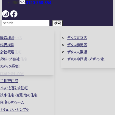
関西
0120-360-354
検索
ガレージハウス
経営理念
ザウス東京店
高級住宅
代表挨拶
ザウス群馬店
店舗併用住宅
会社概要
ザウス大阪店
和風モダンの住宅
グループ会社
ザウス神戸店・デザイン室
中庭のある家
スタッフ募集
眺望を楽しむ家
二世帯住宅
ペットと暮らす住宅
狭小住宅・変形地の住宅
住宅のリフォーム
ナチュラル・シンプル