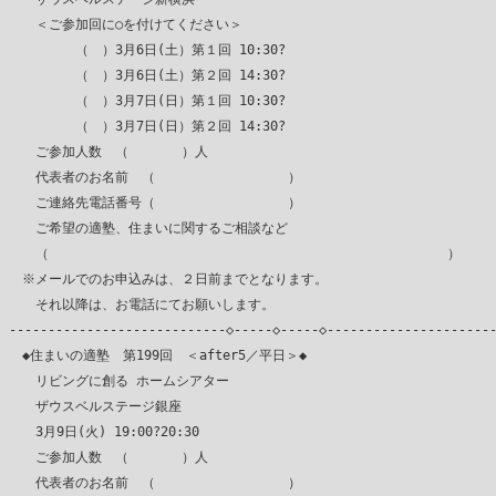
　　＜ご参加回に○を付けてください＞

　　　　　（　）3月6日(土）第１回 10:30?

　　　　　（　）3月6日(土）第２回 14:30?

　　　　　（　）3月7日(日）第１回 10:30?

　　　　　（　）3月7日(日）第２回 14:30?

　　ご参加人数　（　　　　）人

　　代表者のお名前　（　　　　　　　　　　）

　　ご連絡先電話番号（　　　　　　　　　　）

　　ご希望の適塾、住まいに関するご相談など

　　（　　　　　　　　　　　　　　　　　　　　　　　　　　　　　　）

　※メールでのお申込みは、２日前までとなります。

　　それ以降は、お電話にてお願いします。

----------------------------◇-----◇-----◇----------------------
　◆住まいの適塾　第199回　＜after5／平日＞◆

　　リビングに創る ホームシアター

　　ザウスベルステージ銀座

　　3月9日(火) 19:00?20:30

　　ご参加人数　（　　　　）人

　　代表者のお名前　（　　　　　　　　　　）
