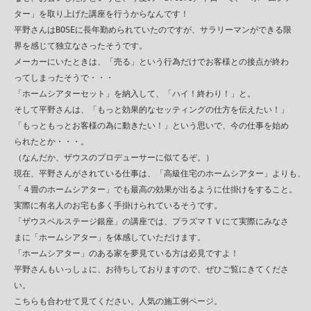
　ター」を取り上げた講座を行うからなんです！

　平野さんはBOSEに長年勤められていたのですが、サラリーマンができる限

　界を感じて独立なさったそうです。

　メーカーにいたときは、「売る」という行為だけでお客様との接点が終わ

　ってしまったそうで・・・

　「ホームシアターセット」を納入して、「ハイ！終わり！」と。

　そして平野さんは、「もっと効果的なセッティングの仕方を伝えたい！」

　「もっともっとお客様の為に動きたい！」という思いで、今の仕事を始め

　られたとか・・・。

　（なんだか、ザウスのプロデューサーに似てるぞ。）

　現在、平野さんがされている仕事は、「高級住宅のホームシアター」よりも、

　「４畳のホームシアター」でも最高の効果が出るように仕掛けをすること。

　実際に有名人のお宅も多く手掛けられているそうです。

　「ザウスベルステージ銀座」の講座では、プラズマＴＶにて実際にみなさ

　まに「ホームシアター」を体感していただけます。

　「ホームシアター」のある家を夢見ている方は必見ですよ！

　平野さんもいっしょに、お待ちしておりますので、ぜひご覧にきてくださ

　い。

　こちらも合わせて見てください。人気の施工例ページ。
