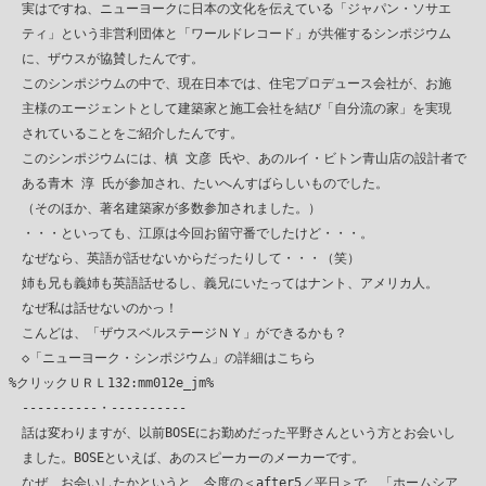
　実はですね、ニューヨークに日本の文化を伝えている「ジャパン・ソサエ

　ティ」という非営利団体と「ワールドレコード」が共催するシンポジウム

　に、ザウスが協賛したんです。

　このシンポジウムの中で、現在日本では、住宅プロデュース会社が、お施

　主様のエージェントとして建築家と施工会社を結び「自分流の家」を実現

　されていることをご紹介したんです。

　このシンポジウムには、槙 文彦 氏や、あのルイ・ビトン青山店の設計者で

　ある青木 淳 氏が参加され、たいへんすばらしいものでした。

　（そのほか、著名建築家が多数参加されました。）

　・・・といっても、江原は今回お留守番でしたけど・・・。

　なぜなら、英語が話せないからだったりして・・・（笑）

　姉も兄も義姉も英語話せるし、義兄にいたってはナント、アメリカ人。

　なぜ私は話せないのかっ！

　こんどは、「ザウスベルステージＮＹ」ができるかも？

　◇「ニューヨーク・シンポジウム」の詳細はこちら

%クリックＵＲＬ132:mm012e_jm%

　----------・----------

　話は変わりますが、以前BOSEにお勤めだった平野さんという方とお会いし

　ました。BOSEといえば、あのスピーカーのメーカーです。

　なぜ、お会いしたかというと、今度の＜after5／平日＞で、「ホームシア
