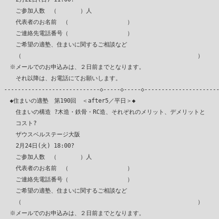
　　ご参加人数　（　　　　）人

　　代表者のお名前　（　　　　　　　　　　）

　　ご連絡先電話番号（　　　　　　　　　　）

　　ご希望の適塾、住まいに関するご相談など

　　（　　　　　　　　　　　　　　　　　　　　　　　　　　　　　　）

　※メールでのお申込みは、２日前までとなります。

　　それ以降は、お電話にてお願いします。

----------------------------◇-----◇-----◇----------------------
　◆住まいの適塾　第190回　＜after5／平日＞◆

　　住まいの構造 ?木造・鉄骨・RC造、それぞれのメリット、デメリットと

　　コスト?

　　ザウスベルステージ大阪

　　2月24日(火) 18:00?

　　ご参加人数　（　　　　）人

　　代表者のお名前　（　　　　　　　　　　）

　　ご連絡先電話番号（　　　　　　　　　　）

　　ご希望の適塾、住まいに関するご相談など

　　（　　　　　　　　　　　　　　　　　　　　　　　　　　　　　　）

　※メールでのお申込みは、２日前までとなります。
