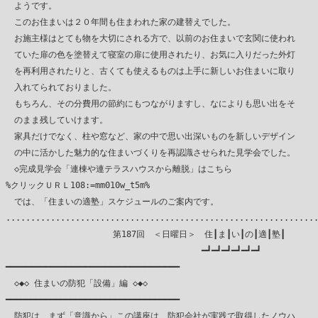
　ようです。

　このお住まいは２０年間も住まわれた家の建替えでした。

　お施主様はとても物を大切にされる方で、以前のお住まいで玄関に使われ

　ていた扉の色を塗替えて寝室の扉に使用されたり、お気に入りだった外灯

　を再利用されたりと、古くても使えるものは上手に新しいお住まいに取り

　入れてられておりました。

　もちろん、その分費用の節約にもつながりますし、なによりも思い出をそ

　のまま残していけます。

　家具だけでなく、柱や窓など、家の中で思い出深いものを新しいデザイン

　の中に活かした魅力的な住まいづくりを再認識させられた見学会でした。

　◇完成見学会「連棟や連テラスハウスから離脱」はこちら

%クリックＵＲＬ108:=mm010w_t5m%

　では、「住まいの適塾」スケジュールのご案内です。

...............................................................
　　　　　　　　　　　　 第187回　＜日曜日＞　住┃ま┃い┃の┃適┃塾┃

　　　　　　　　　　　　　　　　　　　　　　　━┛━┛━┛━┛━┛━┛

━━━━━━━━━━━━━━━━━━━━━━━━━━━━━━━━━━━

　◇◆◇ 住まいの防犯「設備」編 ◇◆◇

━━━━━━━━━━━━━━━━━━━━━━━━━━━━━━━━━━━

　防犯は、まず「意識から」この講座は、防犯会社が実践で取得したノウハ
