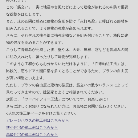
　み入れます。

　この「筋交い」、実は地震や台風などによって建物が崩れるのを防ぐ重要

　な役割をはたします。

　また、床の四隅に斜めに建物の変形を防ぐ「火打ち梁」と呼ばれる部材を

　組み入れることで、より建物の強度が高められます。

　さらに、それぞれの接合部に補強金物などを組み付けることで、格段に建

　物の強度を高めることができます。

　こうして骨組みが完成した後、壁や床、天井、屋根、窓などを骨組みの間

　に組み入れたり、覆ったりして建物が完成します。

　このような工程からもお分かりいただけるように、「在来軸組工法」は、

　比較的、窓やドアの開口部を多くとることができるため、プランの自由度

　が高い構造といえます。

　ただし、プランの自由度と建物の強度は、筋交いの数やバランスによって

　異なってきますので、建築家とよくご相談されてください。

　次回は、「ツーバイフォー工法」についてです。お楽しみに！

　さらに詳しくお知りになられたい方は、お気軽にお問い合わせください。

　◇人気の施工例ページをぜひご覧ください。

ガレージハウスの施工例はこちらから
狭小住宅の施工例はこちらから
高級住宅の施工例はこちらから