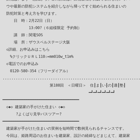
　ウや最新の防犯システムを紹介しながら帰ってすぐ始められる住まいの

　防犯対策と考え方を学びます。

　　　日　時：2月22日（日）

　　　　　　　13:00?（６組様限定 予約制）

　　　講　師：関電SOS

　　　場　所：ザウスベルステージ大阪

　◇詳細、お申込みはこちら

　　%クリックＵＲＬ110:=mm010w_t1m%

　◇電話でのお申込み

　　0120-580-354（フリーダイアル）

...............................................................
　　　　　　　　　　　　 第188回　＜日曜日＞　住┃ま┃い┃の┃適┃塾┃

　　　　　　　　　　　　　　　　　　　　　　　━┛━┛━┛━┛━┛━┛

━━━━━━━━━━━━━━━━━━━━━━━━━━━━━━━━━━━

　◇◆◇ 建築家の手がけた住まい ◇◆◇

　　　 ?よくばり見学バスツアー?

━━━━━━━━━━━━━━━━━━━━━━━━━━━━━━━━━━━

　建築家が手がけた住まいの実例を短時間で数例見られるチャンスです。

　今回は、姫路周辺のお住まいを建築家、設計の経緯などまじえて、建築家
