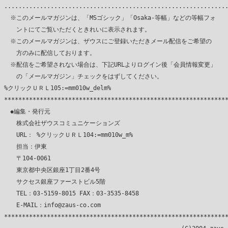
...............................................................
　※このメールマガジンは、「MSゴシック」「Osaka-等幅」などの等幅フォ

　　ントにてご覧いただくときれいに表示されます。

　※このメールマガジンは、ザウスにご登録いただきメール配信をご希望の

　　方のみに配信しております。

　※配信をご希望されない場合は、下記URLよりログイン後「会員情報変更」

　　の「メールマガジン」チェックをはずしてください。

%クリックＵＲＬ105:=mm010w_delm%

***************************************************************
　◆編集・発行元

　　株式会社ザウスコミュニケーションズ

　　URL： %クリックＵＲＬ104:=mm010w_m%

　　担当：伊東

　　〒104-0061

　　東京都中央区銀座1丁目2番4号

　　サクセス銀座ファーストビル5階

　　TEL：03-5159-8015 FAX：03-3535-8458

　　E-MAIL：info@zaus-co.com

***************************************************************