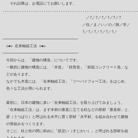
　　それ以降は、お電話にてお願いします。

...............................................................
　　　　　　　　　　　　　　　　　　　　　　 ／?／?／?／?／?／?

　　　　　　　　　　　　　　　　　　　　　 ／住／ま／い／の／雑／学／

　　　　　　　　　　　　　　　　　　　　　 ?／?／?／?／?／?／

―――――――――――――――――――――――――――――――――――

　◇◆◇ 在来軸組工法 ◇◆◇

―――――――――――――――――――――――――――――――――――

　今回からは、「建物の構造」についてです。

　一般的に建物の構造には、「木造」「鉄骨造」「鉄筋コンクリート造」な

　どがあります。

　なかでも木造には、「在来軸組工法」「ツーバイフォー工法」をはじめ、

　色々な工法が用いられます。

　最初に、日本の建物に多い「在来軸組工法」を取り上げてみましょう。

　「在来軸組工法」は、まず木材の垂直に立てる柱などの部材「垂直材」と、

　梁（うつばり）と呼ばれる水平に置く部材「水平材」を組み合わせて建物

　の骨組みをつくります。

　そこに、柱と柱の間に斜めに「筋交い（すじかい）」と呼ばれる部材を組
