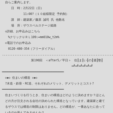
　自らご案内します。

　　　日　時：2月22日（日）

　　　　　　　11:00?（１０組様限定 予約制）

　　　講　師：建築家／藤原 誠司 氏 他数名

　　　場　所：ザウスベルステージ姫路

　◇詳細、お申込みはこちら

　　%クリックＵＲＬ109:=mm010w_t2m%

　◇電話でのお申込み

　　0120-480-354（フリーダイアル）

...............................................................
　　　　　　　　　 第190回　＜after5／平日＞　住┃ま┃い┃の┃適┃塾┃

　　　　　　　　　　　　　　　　　　　　　　　━┛━┛━┛━┛━┛━┛

━━━━━━━━━━━━━━━━━━━━━━━━━━━━━━━━━━━

　◇◆◇ 住まいの構造 ◇◆◇

　?木造・鉄骨・RC造、それぞれのメリット、デメリットとコスト?

━━━━━━━━━━━━━━━━━━━━━━━━━━━━━━━━━━━

　住まいづくりを行うとき、住まいの構造はどのように決めますか？ほとん

　どの方が注文される会社の決められた構造となっています。建築家と建て

　るザウスでは構造の制限はありません。どの構造が、一番あなたに合って

　いるのか学んでみませんか？
