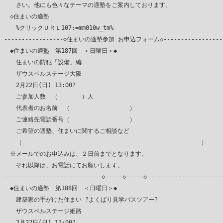
　　さい。他にも色々なテーマの適塾をご案内しております。

　◇住まいの適塾

　　%クリックＵＲＬ107:=mm010w_tm%

-----------------◇住まいの適塾参加 お申込フォーム◇------------------
　◆住まいの適塾　第187回　＜日曜日＞◆

　　住まいの防犯「設備」編

　　ザウスベルステージ大阪

　　2月22日(日) 13:00?

　　ご参加人数　（　　　　）人

　　代表者のお名前　（　　　　　　　　　　）

　　ご連絡先電話番号（　　　　　　　　　　）

　　ご希望の適塾、住まいに関するご相談など

　　（　　　　　　　　　　　　　　　　　　　　　　　　　　　　　　）

　※メールでのお申込みは、２日前までとなります。

　　それ以降は、お電話にてお願いします。

----------------------------◇-----◇-----◇----------------------
　◆住まいの適塾　第188回　＜日曜日＞◆

　　建築家の手がけた住まい ?よくばり見学バスツアー?

　　ザウスベルステージ姫路

　　2月22日(日) 11:00?
