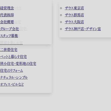
ガレージハウス
経営理念
ザウス東京店
高級住宅
代表挨拶
ザウス群馬店
店舗併用住宅
会社概要
ザウス大阪店
和風モダンの住宅
グループ会社
ザウス神戸店・デザイン室
中庭のある家
スタッフ募集
眺望を楽しむ家
二世帯住宅
ペットと暮らす住宅
狭小住宅・変形地の住宅
住宅のリフォーム
ナチュラル・シンプル
オフィス・ビルなど