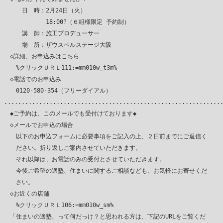
　　　日　時：2月24日（火）

　　　　　　　18:00?（６組様限定 予約制）

　　　講　師：施工プロデューサー

　　　場　所：ザウスベルステージ大阪

　◇詳細、お申込みはこちら

　　%クリックＵＲＬ111:=mm010w_t3m%

　◇電話でのお申込み

　　0120-580-354（フリーダイアル）

...............................................................
　◆ご予約は、このメールでも受付けております◆

　◇メールでお申込の場合

　　以下のお申込フォームに必要事項をご記入の上、２日前までにご返信く

　　ださい。折り返しご案内させていただきます。

　　それ以降は、お電話のみの受付とさせていただきます。

　　今後ご希望の適塾、住まいに関するご相談なども、お気軽にお寄せくだ

　　さい。

　◇お近くの店舗

　　%クリックＵＲＬ106:=mm010w_sm%

　「住まいの適塾」って何だっけ？と思われる方は、下記のURLをご覧くだ
