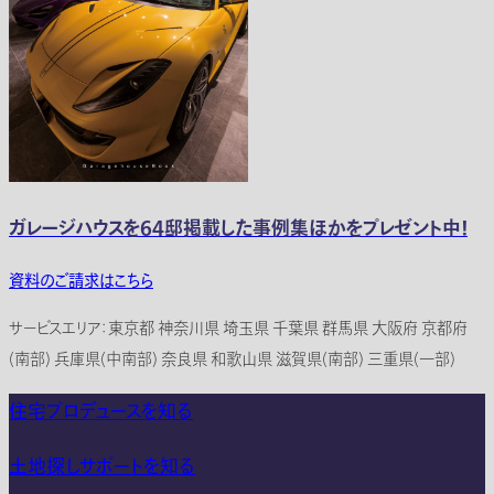
ガレージハウスを64邸掲載した事例集ほかをプレゼント中！
資料のご請求はこちら
サービスエリア：東京都 神奈川県 埼玉県 千葉県 群馬県 大阪府 京都府
(南部) 兵庫県(中南部) 奈良県 和歌山県 滋賀県(南部) 三重県(一部)
住宅プロデュースを知る
土地探しサポートを知る