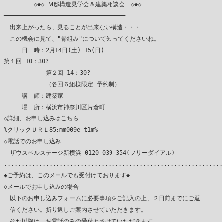
　　　　　◇◆◇ Ｍ邸構造見学会＆建築相談会　◇◆◇

━━━━━━━━━━━━━━━━━━━━━━━━━━━━━━━━━━━

　出来上がったら、見ることが出来ない構造・・・

　この機会に見て、"骨組み"について知ってくださいね。

　　　日　時：2月14日(土) 15(日)

第１回 10：30?

　　　　　　　第２回 14：30?

　　　　　　　（各回６組様限定 予約制）

　　　講　師：建築家

　　　場　所：横浜市神奈川区片倉町　　

◇詳細、お申し込みはこちら

%クリックＵＲＬ85:mm009e_t1m%

◇電話でのお申し込み

　ザウスベルステージ新横浜 0120-039-354(フリーダイアル)

...............................................................
◆ご予約は、このメールでも受付けております◆

◇メールでお申し込みの場合

　以下のお申し込みフォームに必要事項をご記入の上、２日前までにご返

　信ください。折り返しご案内させていただきます。

　それ以降は、お電話のみの受付とさせていただきます。
