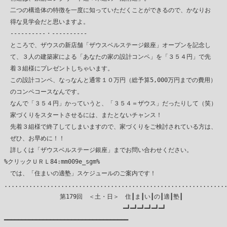
　二つの構造体の特徴を一度に知っていただくことができるので、かなりお

　得な見学会だと思いますよ。

　----------・----------

　ところで、ザウスの新店舗「ザウスベルステージ銀座」オープンを記念し

　て、３人の建築家による「あなたの家の設計コンペ」を「３５４円」で先

　着３組様にプレゼントしちゃいます。

　この設計コンペ、なっなんと通常１０万円（総予算5,000万円までの費用）

　のコンペコースなんです。

　なんで「３５４円」かっていうと、「３５４＝ザウス」だったりして（笑）

　家づくりをスタートさせるには、またとないチャンス！

　先着３組様で終了してしまいますので、家づくりをご検討されている方は、

　ぜひ、お早めに！！

　詳しくは「ザウスベルステージ銀座」までお問い合わせください。

%クリックＵＲＬ84:mm009e_sgm%

　では、「住まいの適塾」スケジュールのご案内です！

...............................................................
　 　　　　　 　　第179回　＜土・日＞　住┃ま┃い┃の┃適┃塾┃

　　　　　　　　　　　　　　　　　　　 ━┛━┛━┛━┛━┛━┛

━━━━━━━━━━━━━━━━━━━━━━━━━━━━━━━━━━━
