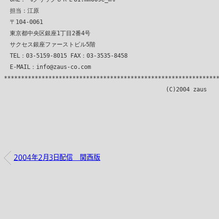
　担当：江原

　〒104-0061

　東京都中央区銀座1丁目2番4号

　サクセス銀座ファーストビル5階

　TEL：03-5159-8015 FAX：03-3535-8458

　E-MAIL：info@zaus-co.com

***************************************************************
2004年2月3日配信 関西版