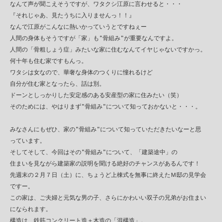
　なんて声が聞こえそうですが、ワタクシ江原に言わせると・・・

　『それじゃあ、見たうちに入りませんっ！！』

　なんで江原がこんなに熱いかっていうとですねぇー

　人間の身体もそうですが「家」も"骨組み"が重要なんですよ。

　人間の「骨粗しょう症」みたいな家に住むなんてイヤじゃないですかっ。

　何十年も住む家ですもんっ。

　ワタシは女なので、華奢な身体のつくりに憧れるけど

　自分が住む家となったら、話は別。

　ドーンとしっかりした安定感のある安産型の家に住みたい（笑）

　そのためには、やはりまず"骨組み"について知っておかないと・・・。

　みなさんにもぜひ、家の"骨組み"について知っていただきたいなーと思

　っています。

　そしてそして、今回はその"骨組み"について、「建築途中」の

　住まいを見ながら建築家の説明を聞ける絶好のチャンスがあるんです！

　先週末の２月７日（土）に、ちょうど上棟式を無事に終えたＭ邸の見学会

　ですー。

　この家は、ご夫婦と元気な男の子、さらにかわいい双子の兄弟がお住まい

　になられます。

　構造は、鉄筋コンクリート造＋木造の「混構造」。
