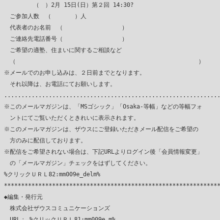
　　　　　（　）2月 15日(日）第２回 14:30?

　ご参加人数　（　　　　）人

　代表者のお名前　（　　　　　　　　　　）

　ご連絡先電話番号（　　　　　　　　　　）

　ご希望の適塾、住まいに関するご相談など

　（　　　　　　　　　　　　　　　　　　　　　　　　　　　　　　　）

※メールでのお申し込みは、２日前までとなります。

　それ以降は、お電話にてお願いします。

...............................................................
※このメールマガジンは、「MSゴシック」「Osaka-等幅」などの等幅フォ

　ントにてご覧いただくときれいに表示されます。

※このメールマガジンは、ザウスにご登録いただきメール配信をご希望の

　方のみに配信しております。

※配信をご希望されない場合は、下記URLよりログイン後「会員情報変更」

　の「メールマガジン」チェックをはずしてください。

%クリックＵＲＬ82:mm009e_delm%

***************************************************************
◆編集・発行元

　株式会社ザウスコミュニケーションズ

　URL： %クリックＵＲＬ81:mm009e_m%
