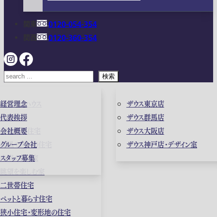
関東
0120-054-354
関西
0120-360-354
検索
ガレージハウス
経営理念
ザウス東京店
高級住宅
代表挨拶
ザウス群馬店
店舗併用住宅
会社概要
ザウス大阪店
和風モダンの住宅
グループ会社
ザウス神戸店・デザイン室
中庭のある家
スタッフ募集
眺望を楽しむ家
二世帯住宅
ペットと暮らす住宅
狭小住宅・変形地の住宅