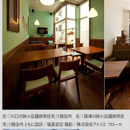
左：「川口の狭小店舗併用住宅」1階店内 右：「根津の狭小店舗併用住
宅」1階店内 ともに設計／福島宏記 撮影／株式会社アトリエ・フロール