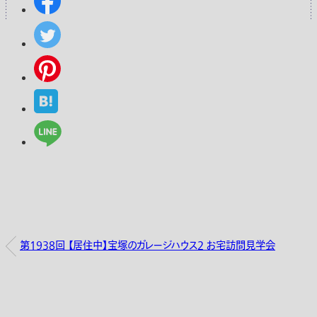
第1938回 【居住中】宝塚のガレージハウス2 お宅訪問見学会