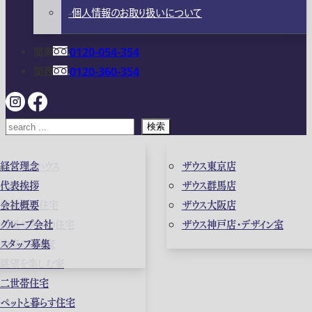
個人情報のお取り扱いについて
関東
0120-054-354
関西
0120-360-354
検索
ガレージハウス
経営理念
ザウス東京店
高級住宅
代表挨拶
ザウス群馬店
店舗併用住宅
会社概要
ザウス大阪店
和風モダンの住宅
グループ会社
ザウス神戸店・デザイン室
中庭のある家
スタッフ募集
眺望を楽しむ家
二世帯住宅
ペットと暮らす住宅