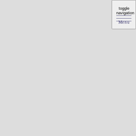
toggle
toggle
navigation
navigation
Menu
Menu