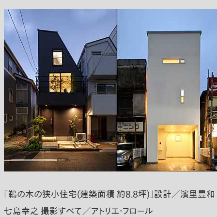
「鵜の木の狭小住宅(建築面積 約8.8坪)」設計／濱里豊和
七島幸之 撮影すべて／アトリエ・フロール