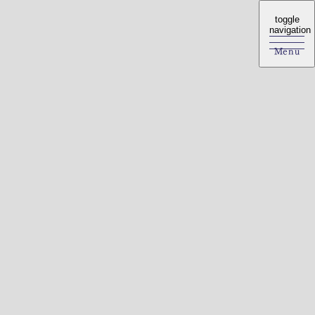
toggle
toggle
navigation
navigation
Menu
Menu