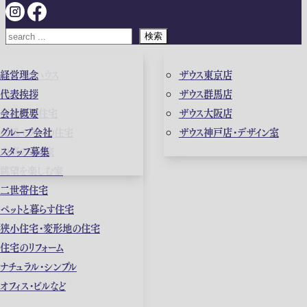
検索
ガレージハウス
経営理念
ザウス東京店
高級住宅
代表挨拶
ザウス群馬店
店舗併用住宅
会社概要
ザウス大阪店
和風モダンの住宅
グループ会社
ザウス神戸店・デザイン室
中庭のある家
スタッフ募集
眺望を楽しむ家
二世帯住宅
ペットと暮らす住宅
狭小住宅・変形地の住宅
住宅のリフォーム
ナチュラル・シンプル
オフィス・ビルなど