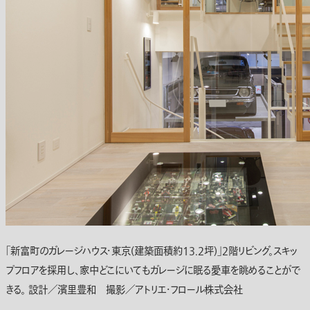
「新富町のガレージハウス・東京(建築面積約13.2坪)」2階リビング。スキッ
プフロアを採用し、家中どこにいてもガレージに眠る愛車を眺めることがで
きる。 設計／濱里豊和 撮影／アトリエ・フロール株式会社