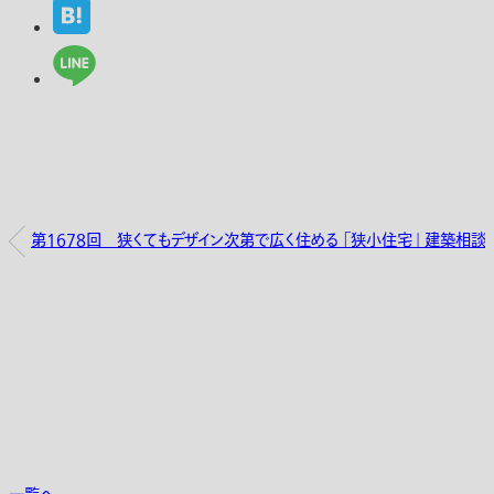
第1678回 狭くてもデザイン次第で広く住める 「狭小住宅」 建築相談