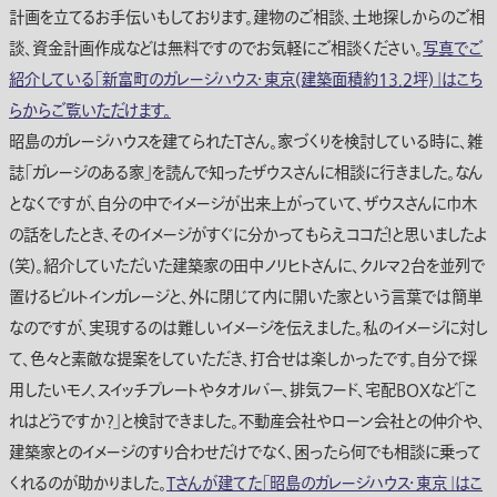
計画を立てるお手伝いもしております。建物のご相談、土地探しからのご相
談、資金計画作成などは無料ですのでお気軽にご相談ください。
写真でご
紹介している「新富町のガレージハウス・東京(建築面積約13.2坪)」はこち
らからご覧いただけます。
昭島のガレージハウスを建てられたTさん。家づくりを検討している時に、雑
誌「ガレージのある家」を読んで知ったザウスさんに相談に行きました。なん
となくですが、自分の中でイメージが出来上がっていて、ザウスさんに巾木
の話をしたとき、そのイメージがすぐに分かってもらえココだ！と思いましたよ
(笑)。紹介していただいた建築家の田中ノリヒトさんに、クルマ2台を並列で
置けるビルトインガレージと、外に閉じて内に開いた家という言葉では簡単
なのですが、実現するのは難しいイメージを伝えました。私のイメージに対し
て、色々と素敵な提案をしていただき、打合せは楽しかったです。自分で採
用したいモノ、スイッチプレートやタオルバー、排気フード、宅配BOXなど「こ
れはどうですか？」と検討できました。不動産会社やローン会社との仲介や、
建築家とのイメージのすり合わせだけでなく、困ったら何でも相談に乗って
くれるのが助かりました。
Tさんが建てた「昭島のガレージハウス・東京」はこ