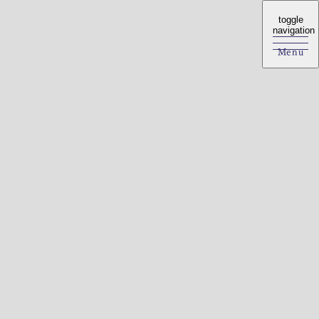
toggle
toggle
navigation
navigation
Menu
Menu