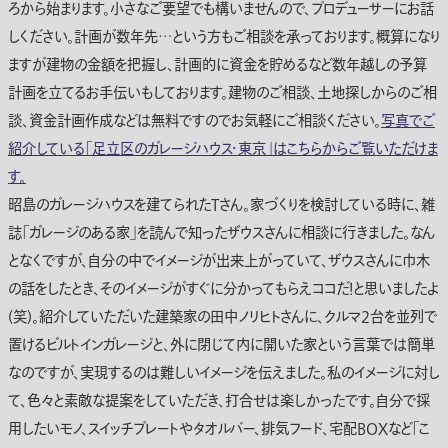
ろから始まります。小さなご要望でも構いませんので、プロデューサーにお話
しください。計画が数年先…という方もご相談を承っております。概算になり
ますが建物の金額を把握し、計画的に資金を貯めるなど数年越しの予算
計画を立てるお手伝いもしております。建物のご相談、土地探しからのご相
談、資金計画作成などは無料ですのでお気軽にご相談ください。
写真でご
紹介している「足立区のガレージハウス・東京」はこちらからご覧いただけま
す。
昭島のガレージハウスを建てられたTさん。家づくりを検討している時に、雑
誌「ガレージのある家」を読んで知ったザウスさんに相談に行きました。なん
となくですが、自分の中でイメージが出来上がっていて、ザウスさんに巾木
の話をしたとき、そのイメージがすぐに分かってもらえココだ！と思いましたよ
(笑)。紹介していただいた建築家の田中ノリヒトさんに、クルマ2台を並列で
置けるビルトインガレージと、外に閉じて内に開いた家という言葉では簡単
なのですが、実現するのは難しいイメージを伝えました。私のイメージに対し
て、色々と素敵な提案をしていただき、打合せは楽しかったです。自分で採
用したいモノ、スイッチプレートやタオルバー、排気フード、宅配BOXなど「こ