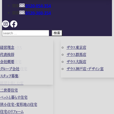
関東
0120-054-354
関西
0120-360-354
検索
ガレージハウス
経営理念
ザウス東京店
高級住宅
代表挨拶
ザウス群馬店
店舗併用住宅
会社概要
ザウス大阪店
和風モダンの住宅
グループ会社
ザウス神戸店・デザイン室
中庭のある家
スタッフ募集
眺望を楽しむ家
二世帯住宅
ペットと暮らす住宅
狭小住宅・変形地の住宅
住宅のリフォーム