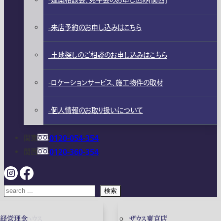
建築相談会、見学会のお申し込み[関西]
来店予約のお申し込みはこちら
土地探しのご相談のお申し込みはこちら
ロケーションサービス、施工物件の取材
個人情報のお取り扱いについて
関東
0120-054-354
関西
0120-360-354
検索
ガレージハウス
経営理念
ザウス東京店