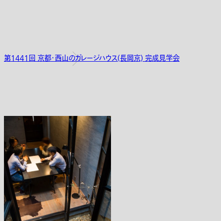
第1441回 京都・西山のガレージハウス(長岡京) 完成見学会