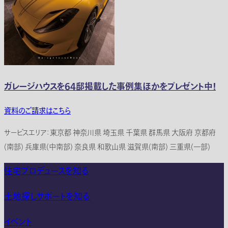
ガレージハウスを64邸掲載した事例集ほかをプレゼント中！
資料のご請求はこちら
サービスエリア：東京都 神奈川県 埼玉県 千葉県 群馬県 大阪府 京都府
(南部) 兵庫県(中南部) 奈良県 和歌山県 滋賀県(南部) 三重県(一部)
住宅プロデュースを知る
土地探しサポートを知る
イベント