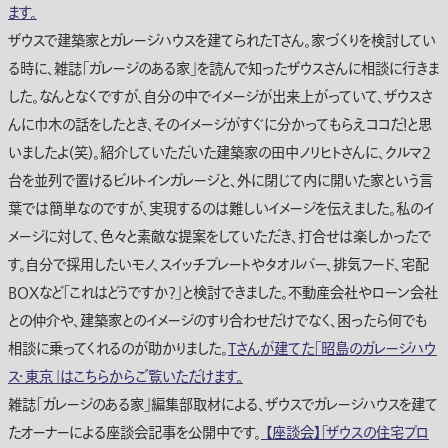
ます。
ザウスで建築家とガレージハウスを建てられたTさん。家づくりを検討してい
る時に、雑誌「ガレージのある家」を読んで知ったザウスさんに相談に行きま
した。なんとなくですが、自分の中でイメージが出来上がっていて、ザウスさ
んに巾木の話をしたとき、そのイメージがすぐに分かってもらえココだ！と思
いましたよ(笑)。紹介していただいた建築家の田中ノリヒトさんに、クルマ2
台を並列で置けるビルトインガレージと、外に閉じて内に開いた家という言
葉では簡単なのですが、実現するのは難しいイメージを伝えました。私のイ
メージに対して、色々と素敵な提案をしていただき、打合せは楽しかったで
す。自分で採用したいモノ、スイッチプレートやタオルバー、排気フード、宅配
BOXなど「これはどうですか？」と検討できました。不動産会社やローン会社
との仲介や、建築家とのイメージのすり合わせだけでなく、困ったら何でも
相談に乗ってくれるのが助かりました。
Tさんが建てた「昭島のガレージハウ
ス・東京」はこちらからご覧いただけます。
雑誌「ガレージのある家」編集部取材による、ザウスでガレージハウスを建て
たオーナーによる座談会記事を公開中です。
【座談会】「ザウスの住宅プロ