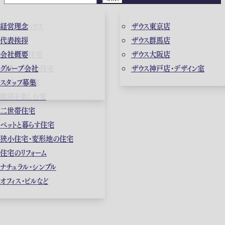
ガレージハウス
経営理念
ザウス東京店
高級住宅
代表挨拶
ザウス群馬店
店舗併用住宅
会社概要
ザウス大阪店
和風モダンの住宅
グループ会社
ザウス神戸店・デザイン室
中庭のある家
スタッフ募集
眺望を楽しむ家
二世帯住宅
ペットと暮らす住宅
狭小住宅・変形地の住宅
住宅のリフォーム
ナチュラル・シンプル
オフィス・ビルなど