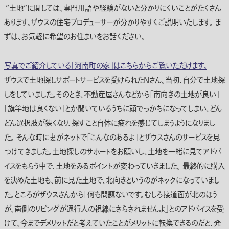
”土地”に関しては、専門用語や経験がないと分かりにくいことがたくさん
あります。ザウスの住宅プロデューサーが分かりやすくご説明いたします。 ま
ずは、お気軽に希望のお住まいをお話ください。
写真でご紹介している「河南町の家」はこちらからご覧いただけます。
ザウスで土地探しサポートサービスを受けられたNさん。当初、自分で土地探
しをしていました。そのとき、不動産屋さんなどから「南向きの土地が良い」
「旗竿地は良くない」とか聞いているうちに頭でっかちになってしまい、どん
どん選択肢が狭くなり、探すこと自体に疲れを感じてしまうようになりまし
た。 そんな時に妻がネットで「こんなのあるよ」とザウスさんのサービスを見
つけてきました。土地探しのサポートをお願いし、土地を一緒に見てアドバ
イスをもらう中で、土地をみるポイントが変わっていきました。 最終的に購入
を決めた土地も、前に見た土地で、北向きというのがネックになっていまし
た。ところがザウスさんから「何も問題ないです。むしろ接道面が北のほう
が、南側のリビングが通行人の視線にさらされませんよ」とのアドバイスを受
けて、今までデメリットだと考えていたことがメリットに転換できるのだと、発