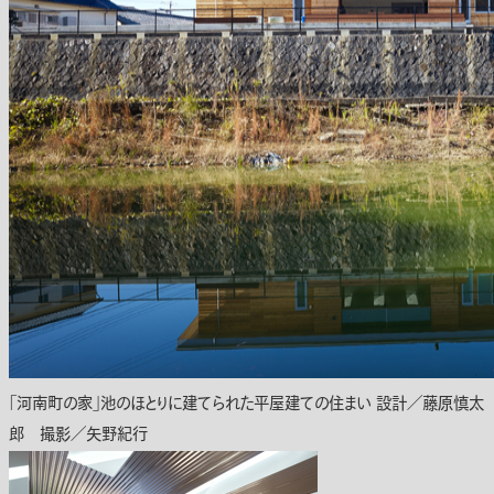
「河南町の家」池のほとりに建てられた平屋建ての住まい 設計／藤原慎太
郎 撮影／矢野紀行