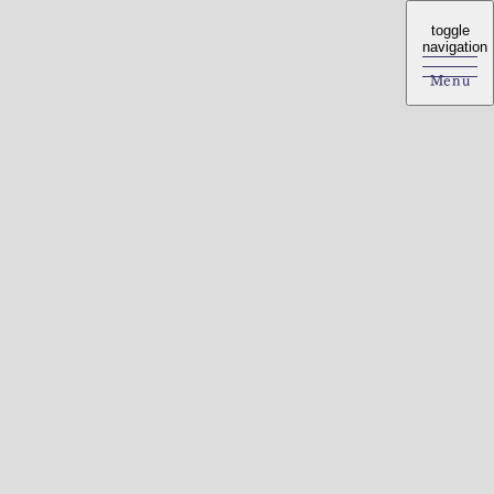
toggle
toggle
navigation
navigation
Menu
Menu