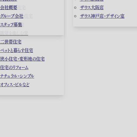
店舗併用住宅
会社概要
ザウス大阪店
和風モダンの住宅
グループ会社
ザウス神戸店・デザイン室
中庭のある家
スタッフ募集
眺望を楽しむ家
二世帯住宅
ペットと暮らす住宅
狭小住宅・変形地の住宅
住宅のリフォーム
ナチュラル・シンプル
オフィス・ビルなど