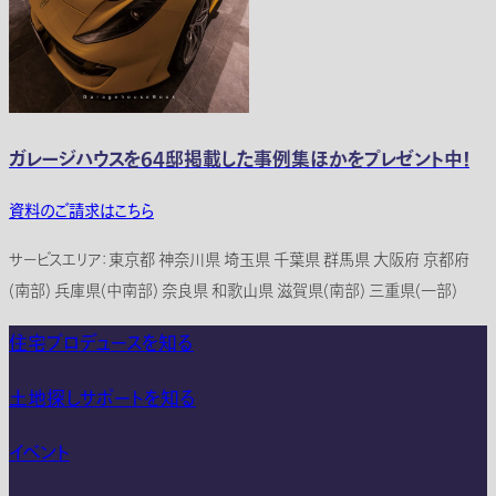
ガレージハウスを64邸掲載した事例集ほかをプレゼント中！
資料のご請求はこちら
サービスエリア：東京都 神奈川県 埼玉県 千葉県 群馬県 大阪府 京都府
(南部) 兵庫県(中南部) 奈良県 和歌山県 滋賀県(南部) 三重県(一部)
住宅プロデュースを知る
土地探しサポートを知る
イベント