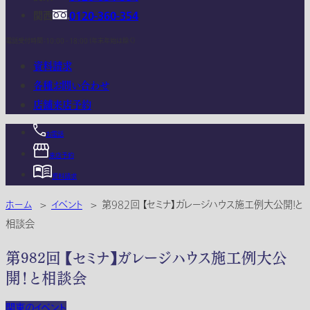
関西
0120-360-354
電話受付時間：10:00 - 18:00 (年末年始は除く)
資料請求
各種お問い合わせ
店舗来店予約
お電話
来店予約
資料請求
ホーム
>
イベント
>
第982回 【セミナ】ガレージハウス施工例大公開！と
相談会
第982回 【セミナ】ガレージハウス施工例大公
開！と相談会
関東のイベント