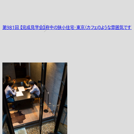
第981回 【完成見学会】府中の狭小住宅・東京（カフェのような雰囲気です）