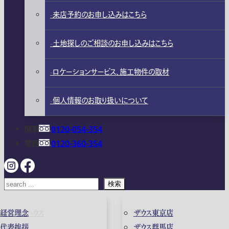
来店予約のお申し込みはこちら
土地探しのご相談のお申し込みはこちら
ロケーションサービス、施工物件の取材
個人情報のお取り扱いについて
関東
0120-054-354
関西
0120-360-354
検索
ガレージハウス
経営理念
ザウス東京店
高級住宅
代表挨拶
ザウス群馬店