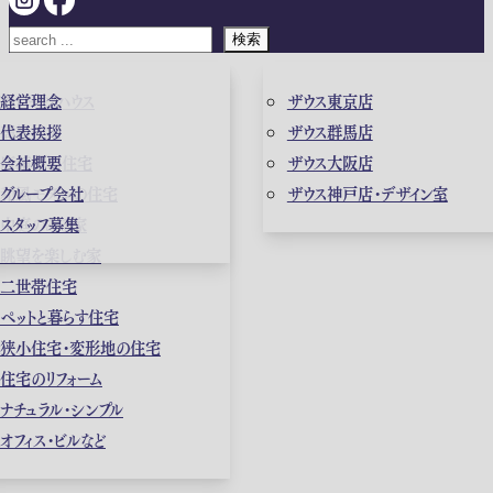
検索
ガレージハウス
経営理念
ザウス東京店
高級住宅
代表挨拶
ザウス群馬店
店舗併用住宅
会社概要
ザウス大阪店
和風モダンの住宅
グループ会社
ザウス神戸店・デザイン室
中庭のある家
スタッフ募集
眺望を楽しむ家
二世帯住宅
ペットと暮らす住宅
狭小住宅・変形地の住宅
住宅のリフォーム
ナチュラル・シンプル
オフィス・ビルなど