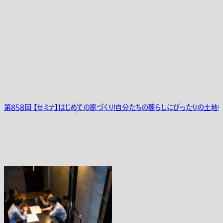
第858回 【セミナ】はじめての家づくり！自分たちの暮らしにぴったりの土