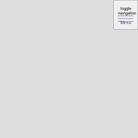
toggle
toggle
navigation
navigation
Menu
Menu