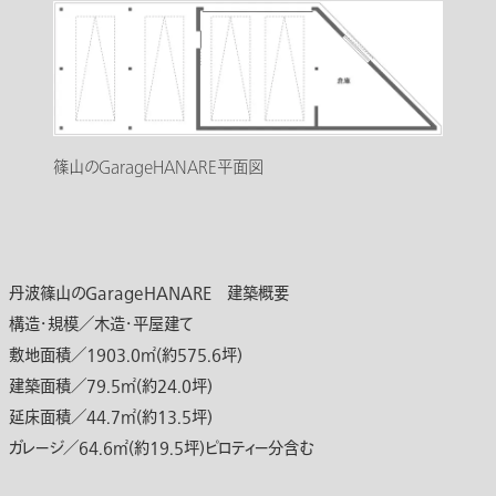
篠山のGarageHANARE平面図
丹波篠山のGarageHANARE 建築概要
構造・規模／木造・平屋建て
敷地面積／1903.0㎡(約575.6坪)
建築面積／79.5㎡(約24.0坪)
延床面積／44.7㎡(約13.5坪)
ガレージ／64.6㎡(約19.5坪)ピロティー分含む