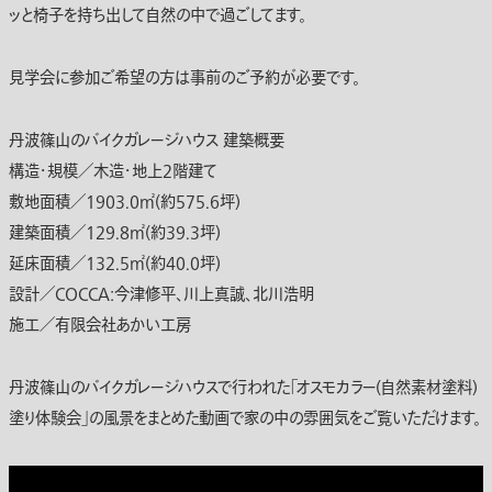
ッと椅子を持ち出して自然の中で過ごしてます。
見学会に参加ご希望の方は事前のご予約が必要です。
丹波篠山のバイクガレージハウス 建築概要
構造・規模／木造・地上2階建て
敷地面積／1903.0㎡(約575.6坪)
建築面積／129.8㎡(約39.3坪)
延床面積／132.5㎡(約40.0坪)
設計／COCCA:今津修平、川上真誠、北川浩明
施工／有限会社あかい工房
丹波篠山のバイクガレージハウスで行われた「オスモカラー(自然素材塗料)
塗り体験会」の風景をまとめた動画で家の中の雰囲気をご覧いただけます。