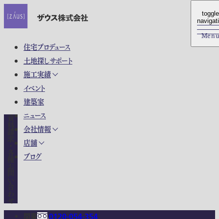
toggle
toggle
navigat
navigat
Men
Men
住宅プロデュース
土地探しサポート
施工実績
イベント
建築家
ニュース
資料請求・各種お問い合わせ
会社情報
店舗
ブログ
関東
0120-054-354