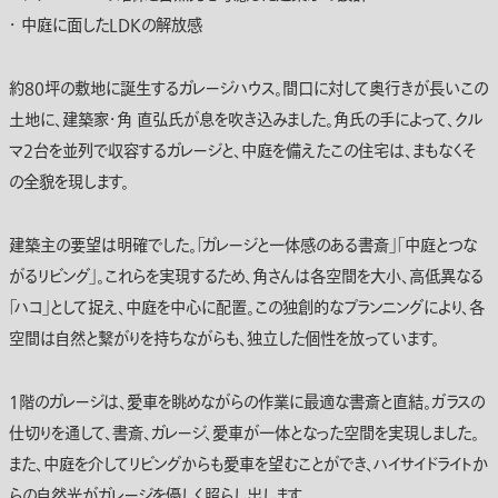
・ 中庭に面したLDKの解放感
約80坪の敷地に誕生するガレージハウス。間口に対して奥行きが長いこの
土地に、建築家・角 直弘氏が息を吹き込みました。角氏の手によって、クル
マ2台を並列で収容するガレージと、中庭を備えたこの住宅は、まもなくそ
の全貌を現します。
建築主の要望は明確でした。「ガレージと一体感のある書斎」「中庭とつな
がるリビング」。これらを実現するため、角さんは各空間を大小、高低異なる
「ハコ」として捉え、中庭を中心に配置。この独創的なプランニングにより、各
空間は自然と繋がりを持ちながらも、独立した個性を放っています。
1階のガレージは、愛車を眺めながらの作業に最適な書斎と直結。ガラスの
仕切りを通して、書斎、ガレージ、愛車が一体となった空間を実現しました。
また、中庭を介してリビングからも愛車を望むことができ、ハイサイドライトか
らの自然光がガレージを優しく照らし出します。