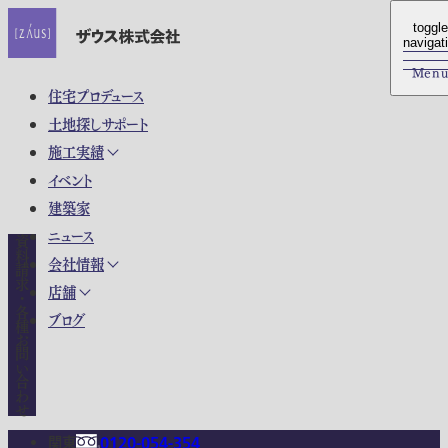
toggle
toggle
navigat
navigat
Men
Men
住宅プロデュース
土地探しサポート
施工実績
イベント
建築家
ニュース
資料請求・各種お問い合わせ
会社情報
店舗
ブログ
関東
0120-054-354