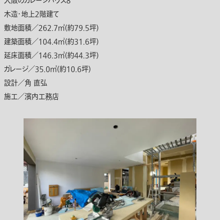
大阪のガレージハウス8
木造・地上2階建て
敷地面積／262.7㎡(約79.5坪)
建築面積／104.4㎡(約31.6坪)
延床面積／146.3㎡(約44.3坪)
ガレージ／35.0㎡(約10.6坪)
設計／角 直弘
施工／濱内工務店