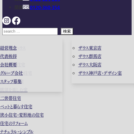
関西
0120-360-354
検索
ガレージハウス
経営理念
ザウス東京店
高級住宅
代表挨拶
ザウス群馬店
店舗併用住宅
会社概要
ザウス大阪店
和風モダンの住宅
グループ会社
ザウス神戸店・デザイン室
中庭のある家
スタッフ募集
眺望を楽しむ家
二世帯住宅
ペットと暮らす住宅
狭小住宅・変形地の住宅
住宅のリフォーム
ナチュラル・シンプル