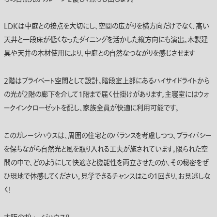
LDKは中庭との接点を大切にし、空間の広がりを横方向だけでなく、高い
天井と一段床が低くなったダイニングを活かした縦方向にも演出。木製建
具や天井の木材使用により、中庭との自然なつながりを感じさせます
2階はプライベート空間として設計。階段室上部にあるハイサイドライトから
の光が2階の廊下を介して1階まで届く仕掛けがあります。主寝室にはウォ
ークインクローゼットを配し、家族全員が快適に利用可能です。
このガレージハウスは、周囲の住宅とのバランスを考慮しつつ、プライバシー
を保ちながら自然光と風を取り入れる工夫が施されています。限られた空
間の中で、どのようにして快適さと機能性を両立させたのか、その秘密をぜ
ひ現地で体感してください。見学できるチャンスはこの1回きり、お見逃しな
く！