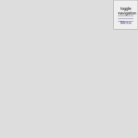
toggle
toggle
navigation
navigation
Menu
Menu