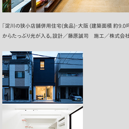
「淀川の狭小店舗併用住宅(食品)・大阪 (建築面積 約9.
からたっぷり光が入る。設計／藤原誠司 施工／株式会社 ウッ