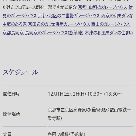
がけたプロデュース例を一部ですがご紹介
京都・山科のガレージハウス
伏
見のガレージハウス
京都・北区の二世帯ガレージハウス
西京の和モダンな
中庭のある家
京田辺のカフェ併用ガレージハウス
西山のガレージハウス・
京都長岡京
長岡京のガレージハウス(旗竿地)
木津の和風モダンの住まい
スケジュール
開催日時
12月1日(土)、2日(日) 10:30～/13:30～
京都市左京区高野泉町(最寄り駅：叡山電鉄一
開催場所
乗寺駅)
定員
各回 2組様（予約制）