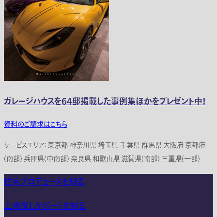
ガレージハウスを64邸掲載した事例集ほかをプレゼント中！
資料のご請求はこちら
サービスエリア：東京都 神奈川県 埼玉県 千葉県 群馬県 大阪府 京都府
(南部) 兵庫県(中南部) 奈良県 和歌山県 滋賀県(南部) 三重県(一部)
住宅プロデュースを知る
土地探しサポートを知る