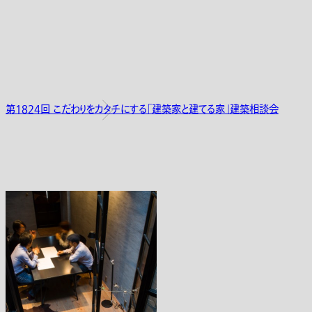
第1824回 こだわりをカタチにする「建築家と建てる家」建築相談会