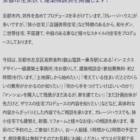
京都市内、郊外を含めてプロデュースを手がけています。「ガレージハウス」が
多いですが、「狭小住宅」「店舗併用住宅」など特徴のあるから、和モダン、
二世帯住宅、平屋建て、中庭のある家など様々なスタイルの住宅をプロデュ
ースしております。
今回は、京都市左京区高野泉町(叡山電鉄一乗寺駅)にある「イン・エクス
デザイン一級建築士事務所」をお借りして、建築相談会（参加費無料・約2
時間)を行います。「土地探しから始めたい」 「考えている住まいだとどのくら
いの費用がかかるのか知りたい」 「何から手をつけていけばいいのか？」
「マンションを購入して残債がまだあるが、家を建てたい」 「まだ計画自体が
先だけど、ザウスの住宅プロデュースの内容を知りたい」などなど、具体的な
内容からざっくりとした内容でもご相談を承ります。 ガレージハウスでも、狭
小住宅でも建替え、新築、リフォームと様々なお住いの相談を承ります。 事
前のご予約の上、ご参加ください。 お一人組様、1時間から2時間の予定で
す。相談費用は無料ですのでお気軽にお越しください。ザウスが京都で手