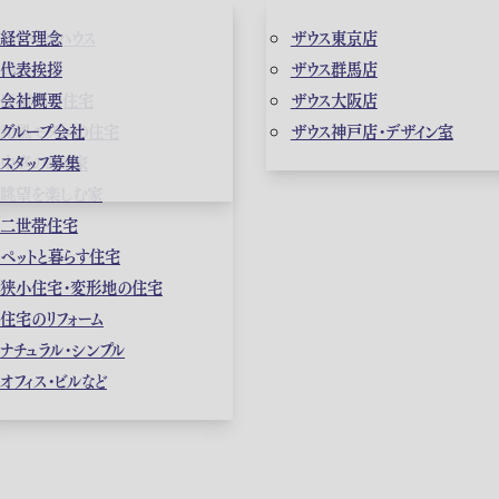
ガレージハウス
経営理念
ザウス東京店
高級住宅
代表挨拶
ザウス群馬店
店舗併用住宅
会社概要
ザウス大阪店
和風モダンの住宅
グループ会社
ザウス神戸店・デザイン室
中庭のある家
スタッフ募集
眺望を楽しむ家
二世帯住宅
ペットと暮らす住宅
狭小住宅・変形地の住宅
住宅のリフォーム
ナチュラル・シンプル
オフィス・ビルなど