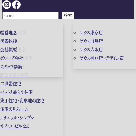
検索
ガレージハウス
経営理念
ザウス東京店
高級住宅
代表挨拶
ザウス群馬店
店舗併用住宅
会社概要
ザウス大阪店
和風モダンの住宅
グループ会社
ザウス神戸店・デザイン室
中庭のある家
スタッフ募集
眺望を楽しむ家
二世帯住宅
ペットと暮らす住宅
狭小住宅・変形地の住宅
住宅のリフォーム
ナチュラル・シンプル
オフィス・ビルなど