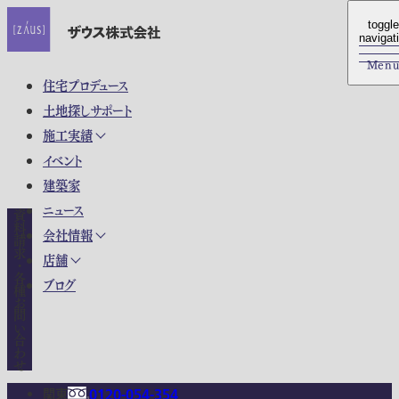
toggle
toggle
navigat
navigat
Men
Men
住宅プロデュース
土地探しサポート
施工実績
イベント
建築家
ニュース
資料請求・各種お問い合わせ
会社情報
店舗
ブログ
関東
0120-054-354