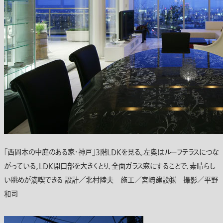
「西岡本の中庭のある家・神戸」3階LDKを見る。左奥はルーフテラスにつな
がっている。LDK開口部を大きくとり、全面ガラス窓にすることで、素晴らし
い眺めが満喫できる 設計／北村陸夫 施工／宮崎建設㈱ 撮影／平野
和司