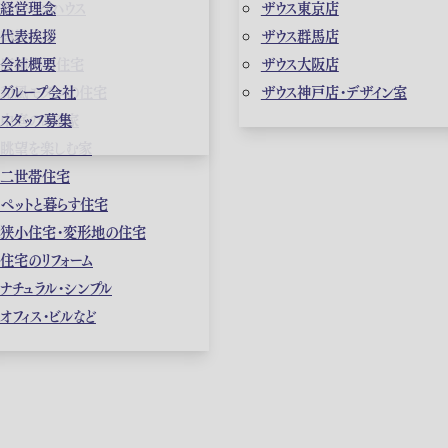
ガレージハウス
経営理念
ザウス東京店
高級住宅
代表挨拶
ザウス群馬店
店舗併用住宅
会社概要
ザウス大阪店
和風モダンの住宅
グループ会社
ザウス神戸店・デザイン室
中庭のある家
スタッフ募集
眺望を楽しむ家
二世帯住宅
ペットと暮らす住宅
狭小住宅・変形地の住宅
住宅のリフォーム
ナチュラル・シンプル
オフィス・ビルなど