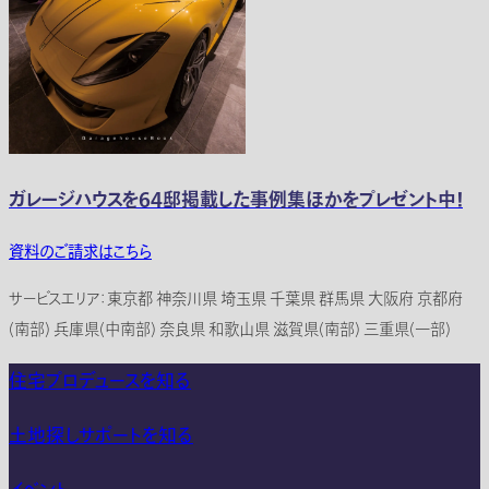
ガレージハウスを64邸掲載した事例集ほかをプレゼント中！
資料のご請求はこちら
サービスエリア：東京都 神奈川県 埼玉県 千葉県 群馬県 大阪府 京都府
(南部) 兵庫県(中南部) 奈良県 和歌山県 滋賀県(南部) 三重県(一部)
住宅プロデュースを知る
土地探しサポートを知る