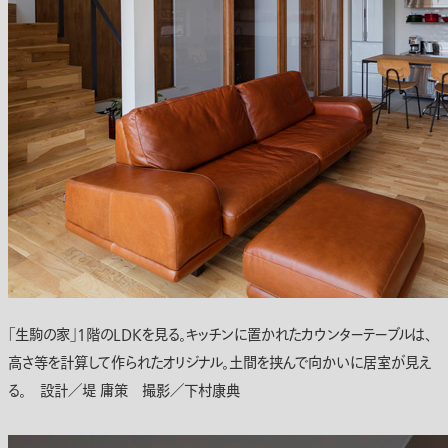
「生駒の家」1階のLDKを見る。キッチンに置かれたカウンターテーブルは、
高さ等を計算して作られたオリジナル。土間を挟んで向かいに居室が見え
る。 設計／堤 庸策 撮影／下村康典