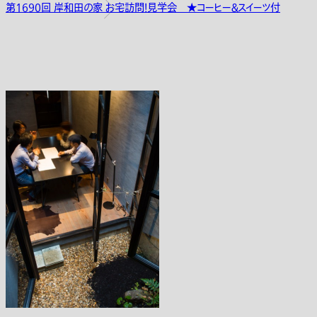
第1690回 岸和田の家 お宅訪問！見学会 ★コーヒー＆スイーツ付