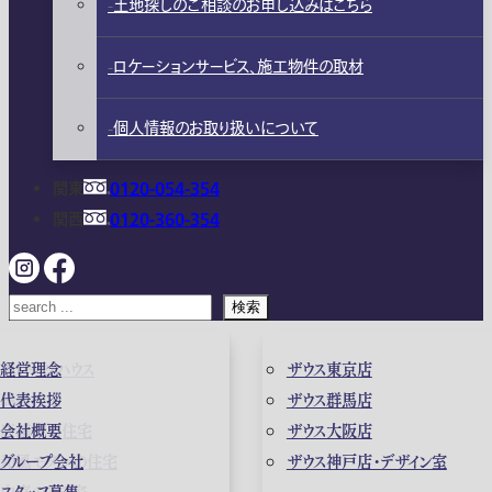
土地探しのご相談のお申し込みはこちら
ロケーションサービス、施工物件の取材
個人情報のお取り扱いについて
関東
0120-054-354
関西
0120-360-354
検索
ガレージハウス
経営理念
ザウス東京店
高級住宅
代表挨拶
ザウス群馬店
店舗併用住宅
会社概要
ザウス大阪店
和風モダンの住宅
グループ会社
ザウス神戸店・デザイン室
中庭のある家
スタッフ募集