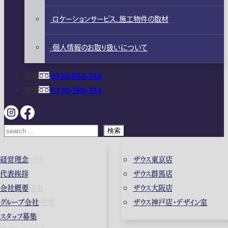
ロケーションサービス、施工物件の取材
個人情報のお取り扱いについて
関東
0120-054-354
関西
0120-360-354
検索
ガレージハウス
経営理念
ザウス東京店
高級住宅
代表挨拶
ザウス群馬店
店舗併用住宅
会社概要
ザウス大阪店
和風モダンの住宅
グループ会社
ザウス神戸店・デザイン室
中庭のある家
スタッフ募集