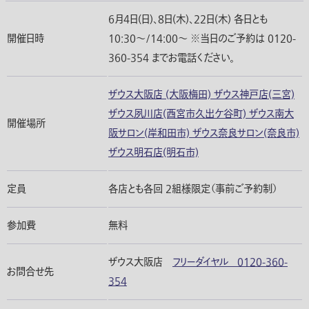
6月4日(日)、8日(木)、22日(木) 各日とも
開催日時
10:30〜/14:00〜 ※当日のご予約は 0120-
360-354 までお電話ください。
ザウス大阪店 (大阪梅田) ザウス神戸店(三宮)
ザウス夙川店(西宮市久出ケ谷町) ザウス南大
開催場所
阪サロン(岸和田市) ザウス奈良サロン(奈良市)
ザウス明石店(明石市)
定員
各店とも各回 2組様限定（事前ご予約制）
参加費
無料
ザウス大阪店
フリーダイヤル 0120-360-
お問合せ先
354