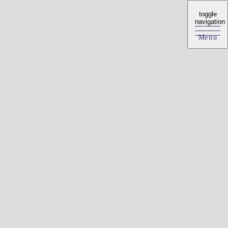
toggle
toggle
navigation
navigation
Menu
Menu