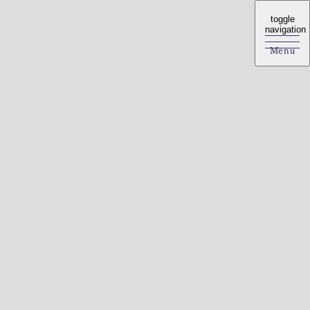
toggle
toggle
navigation
navigation
Menu
Menu