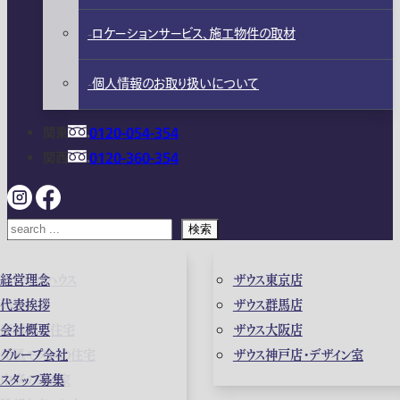
ロケーションサービス、施工物件の取材
個人情報のお取り扱いについて
関東
0120-054-354
関西
0120-360-354
検索
ガレージハウス
経営理念
ザウス東京店
高級住宅
代表挨拶
ザウス群馬店
店舗併用住宅
会社概要
ザウス大阪店
和風モダンの住宅
グループ会社
ザウス神戸店・デザイン室
中庭のある家
スタッフ募集