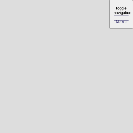
toggle
toggle
navigation
navigation
Menu
Menu