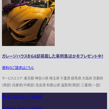
ガレージハウスを64邸掲載した事例集ほかをプレゼント中！
資料のご請求はこちら
サービスエリア：東京都 神奈川県 埼玉県 千葉県 群馬県 大阪府 京都府
(南部) 兵庫県(中南部) 奈良県 和歌山県 滋賀県(南部) 三重県(一部)
住宅プロデュースを知る
土地探しサポートを知る