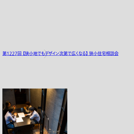
第1227回 【狭小地でもデザイン次第で広くなる】 狭小住宅相談会