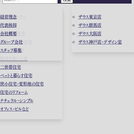
ガレージハウス
経営理念
ザウス東京店
高級住宅
代表挨拶
ザウス群馬店
店舗併用住宅
会社概要
ザウス大阪店
和風モダンの住宅
グループ会社
ザウス神戸店・デザイン室
中庭のある家
スタッフ募集
眺望を楽しむ家
二世帯住宅
ペットと暮らす住宅
狭小住宅・変形地の住宅
住宅のリフォーム
ナチュラル・シンプル
オフィス・ビルなど