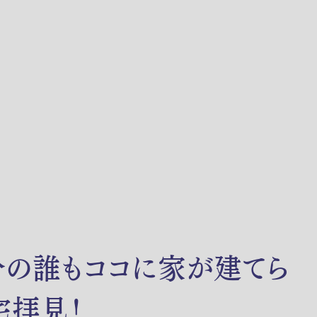
分の誰もココに家が建てら
宅拝見！