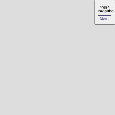
toggle
toggle
navigation
navigation
Menu
Menu