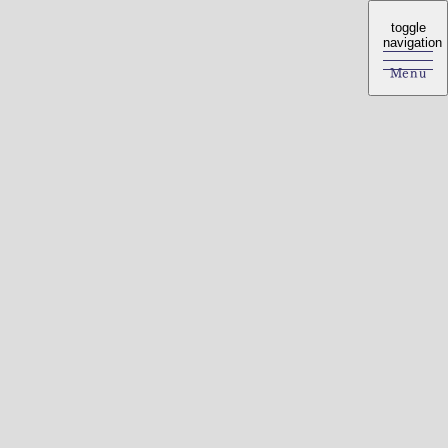
toggle
toggle
navigation
navigation
Menu
Menu