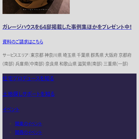
ガレージハウスを64邸掲載した事例集ほかをプレゼント中！
資料のご請求はこちら
サービスエリア：東京都 神奈川県 埼玉県 千葉県 群馬県 大阪府 京都府
(南部) 兵庫県(中南部) 奈良県 和歌山県 滋賀県(南部) 三重県(一部)
住宅プロデュースを知る
土地探しサポートを知る
イベント
関東のイベント
関西のイベント