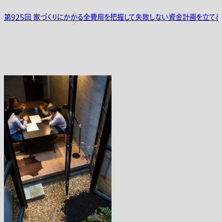
第925回 家づくりにかかる全費用を把握して失敗しない資金計画を立てる