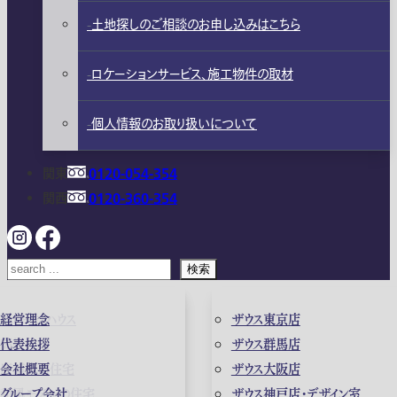
土地探しのご相談のお申し込みはこちら
ロケーションサービス、施工物件の取材
個人情報のお取り扱いについて
関東
0120-054-354
関西
0120-360-354
検索
ガレージハウス
経営理念
ザウス東京店
高級住宅
代表挨拶
ザウス群馬店
店舗併用住宅
会社概要
ザウス大阪店
和風モダンの住宅
グループ会社
ザウス神戸店・デザイン室