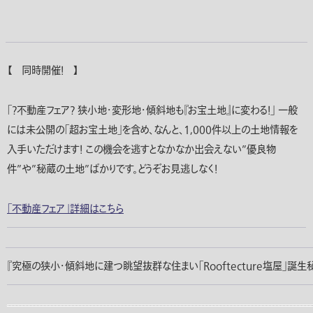
【 同時開催！ 】
「?不動産フェア? 狭小地・変形地・傾斜地も『お宝土地』に変わる！」 一般
には未公開の「超お宝土地」を含め、なんと、1,000件以上の土地情報を
入手いただけます！ この機会を逃すとなかなか出会えない”優良物
件”や”秘蔵の土地”ばかりです。どうぞお見逃しなく！
「不動産フェア」詳細はこちら
『究極の狭小・傾斜地に建つ眺望抜群な住まい「Rooftecture塩屋」誕生秘話