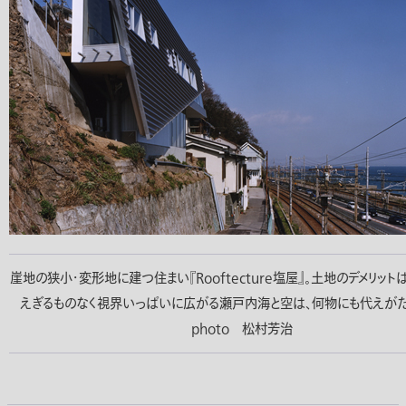
崖地の狭小・変形地に建つ住まい『Rooftecture塩屋』。土地のデメリット
えぎるものなく視界いっぱいに広がる瀬戸内海と空は、何物にも代えがた
photo 松村芳治