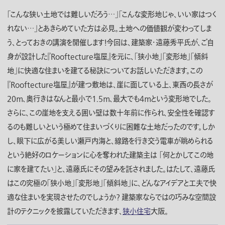
「こんな狭い土地では難しいだろう…」「こんな変形地じゃ、いい家はつく
れない…」とあきらめていた方は必見。土地への価値観が変わってしま
う、とっておきの講演を開催します！今回は、建築家・遠藤秀平氏が、ご自
身が設計した『Rooftecture塩屋』を元に、「狭小地」「変形地」「傾斜
地」に快適な住まいを建てる秘訣についてお話しいただきます。この
『Rooftecture塩屋』が建つ敷地は、崖に面している上、東西の長さが
20ｍ、奥行きはなんと最小で1.5ｍ、最大でも4ｍという変形地でした。
さらに、この崖地を支える囲い壁は数十年前に作られ、安全性を確認す
るのも難しいという極めて住まいづくりに困難な土地だったのです。しか
し、眼下に広がる美しい瀬戸内海と、線路を行き交う電車が眺められる
という絶好のロケーションに心を奪われた建築主は 「何とかしてこの地
に家を建てたい」と、遠藤氏にその望みを託されました。はたして、遠藤氏
はこの究極の「狭小地」「変形地」「傾斜地」に、どんなアイデアと工夫で快
適な住まいを実現させたのでしょうか？ 建築家ならではの巧みな空間設
計のテクニックを披露していただきます、
狭小住宅
大阪。