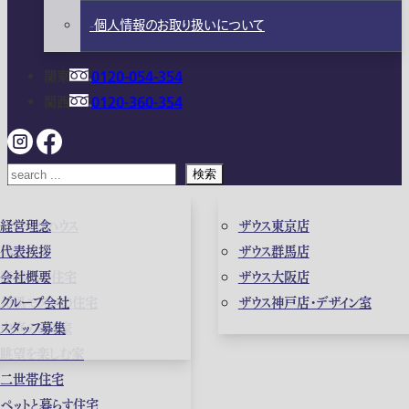
個人情報のお取り扱いについて
関東
0120-054-354
関西
0120-360-354
検索
ガレージハウス
経営理念
ザウス東京店
高級住宅
代表挨拶
ザウス群馬店
店舗併用住宅
会社概要
ザウス大阪店
和風モダンの住宅
グループ会社
ザウス神戸店・デザイン室
中庭のある家
スタッフ募集
眺望を楽しむ家
二世帯住宅
ペットと暮らす住宅