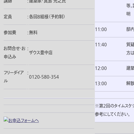
講師
:
建築家・真島 元之氏
等。
明
定員
:
各回8組様（予約制）
11:00
邸
参加費
:
無料
11:40
質疑
お問合せ・お
:
ザウス豊中店
方は
申込み
12:00
建
フリーダイア
:
0120-580-354
ル
13:00
解散
※第2回のタイムスケ
参考にしてください。