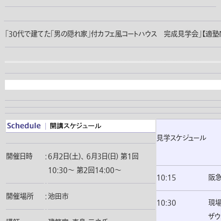
「30代で建てた「男の隠れ家」付カフェ風コートハウス 完成見学会」【適塾NO
見学スケジュール
開催日時
:
6月2日(土)、 6月3日(日) 第1回
10:30〜 第2回14:00〜
10:15
阪
開催場所
:
池田市
10:30
現
ザウ