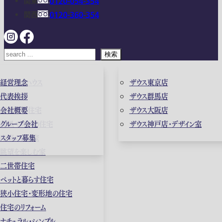
関東
0120-054-354
関西
0120-360-354
検索
ガレージハウス
経営理念
ザウス東京店
高級住宅
代表挨拶
ザウス群馬店
店舗併用住宅
会社概要
ザウス大阪店
和風モダンの住宅
グループ会社
ザウス神戸店・デザイン室
中庭のある家
スタッフ募集
眺望を楽しむ家
二世帯住宅
ペットと暮らす住宅
狭小住宅・変形地の住宅
住宅のリフォーム
ナチュラル・シンプル