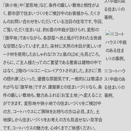
ス（中庭のあ
「狭小地」や「変形地」など、条件の厳しい敷地と相性がよ
る住まい）の
く、都市部で住まいづくりをご検討中のお客様から、たくさ
事例。
んのお問い合わせをいただいている注目の住宅です。今回、
ご覧いただく住まいは、約６畳の中庭が設けられ、変形の
「旗竿地」
でありながら、各部屋へ光と風が行きわたる快適
な空間となっています。また、床材に天然の木目が美しいオ
ーク材を使用したおしゃれな
「カフェ風のＬＤＫ」
も見どころ。
さらに、ご主人様たってのご要望である書斎は建物の中で
はなく、2階のバルコニーにレイアウトされました。まさに
「男
※コートハウ
の隠れ家」
といった、優雅な雰囲気です。一般的には敬遠さ
ス（中庭のあ
れがちな
「旗竿地」
ですが、建築家との住まいづくりなら、条
る住まい）の
件の厳しい敷地も、魅力あふれる
「お宝土地」
へ変えること
事例。
ができます。 変形地や狭小地での住まいづくりをご検討中
の方、コートハウスにご興味をお持ちの方は必見。また、土
地探しから住まいづくりをお考えの方も見逃せない見学会
です。コートハウスの魅力を、心ゆくまでご体感ください。