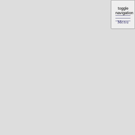
toggle
toggle
navigation
navigation
Menu
Menu