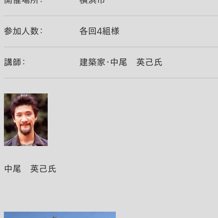
開催場所：
横浜市
参加人数：
各回4組様
講師：
建築家・中尾 英己氏
中尾 英己氏