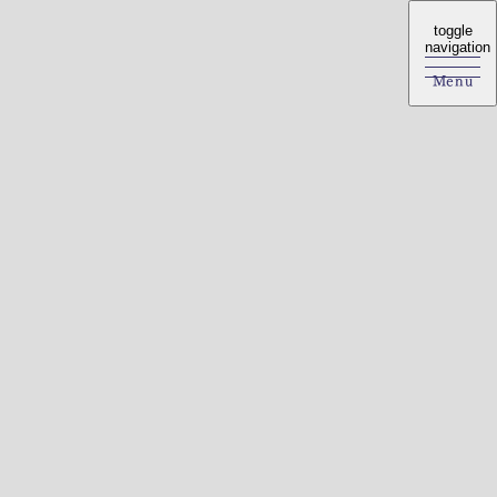
toggle
toggle
navigation
navigation
Menu
Menu