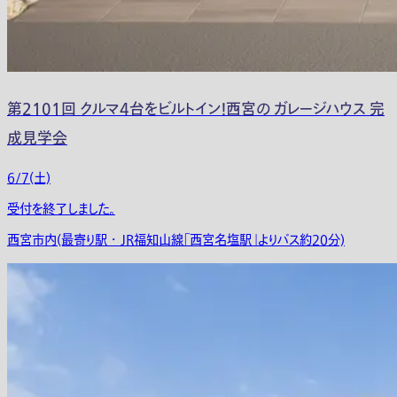
第2101回 クルマ4台をビルトイン！西宮の ガレージハウス 完
成見学会
6/7(土)
受付を終了しました。
西宮市内(最寄り駅 ・ JR福知山線「西宮名塩駅」よりバス約20分)