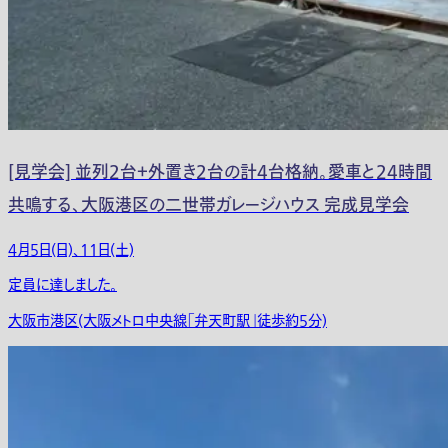
[見学会] 並列2台＋外置き2台の計4台格納。愛車と24時間
共鳴する、大阪港区の二世帯ガレージハウス 完成見学会
4月5日(日)、11日(土)
定員に達しました。
大阪市港区(大阪メトロ中央線「弁天町駅」徒歩約5分)