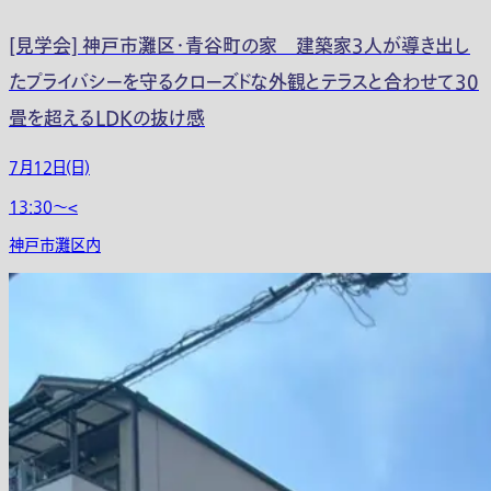
[見学会] 神戸市灘区・青谷町の家 建築家3人が導き出し
たプライバシーを守るクローズドな外観とテラスと合わせて30
畳を超えるLDKの抜け感
7月12日(日)
13:30〜<
神戸市灘区内