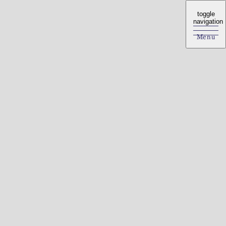
toggle
toggle
navigation
navigation
Menu
Menu