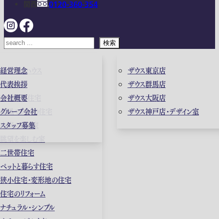
関西
0120-360-354
検索
ガレージハウス
経営理念
ザウス東京店
高級住宅
代表挨拶
ザウス群馬店
店舗併用住宅
会社概要
ザウス大阪店
和風モダンの住宅
グループ会社
ザウス神戸店・デザイン室
中庭のある家
スタッフ募集
眺望を楽しむ家
二世帯住宅
ペットと暮らす住宅
狭小住宅・変形地の住宅
住宅のリフォーム
ナチュラル・シンプル