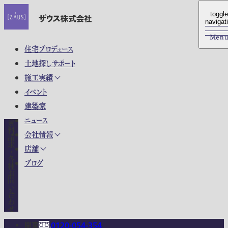
toggle
toggle
navigat
navigat
Men
Men
住宅プロデュース
土地探しサポート
施工実績
イベント
建築家
ニュース
資料請求・各種お問い合わせ
会社情報
店舗
ブログ
関東
0120-054-354