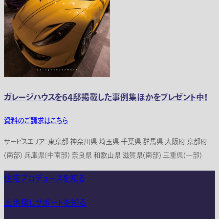
ガレージハウスを64邸掲載した事例集ほかをプレゼント中！
資料のご請求はこちら
サービスエリア：東京都 神奈川県 埼玉県 千葉県 群馬県 大阪府 京都府
(南部) 兵庫県(中南部) 奈良県 和歌山県 滋賀県(南部) 三重県(一部)
住宅プロデュースを知る
土地探しサポートを知る