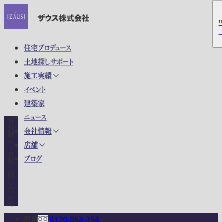
n
n
住宅プロデュース
土地探しサポート
施工実績
イベント
建築家
ニュース
資料請求・各種お問い合わせ
会社情報
店舗
ブログ
関東
0120-054-354