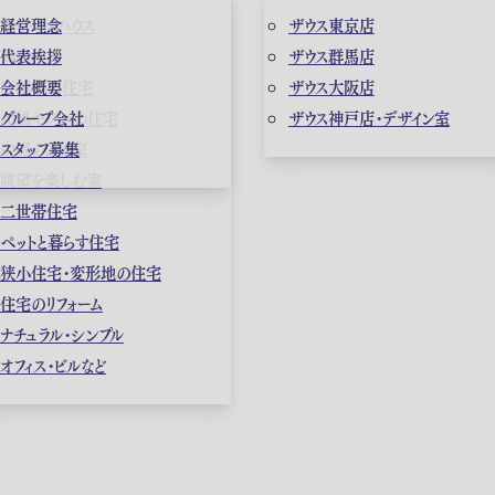
ガレージハウス
経営理念
ザウス東京店
高級住宅
代表挨拶
ザウス群馬店
店舗併用住宅
会社概要
ザウス大阪店
和風モダンの住宅
グループ会社
ザウス神戸店・デザイン室
中庭のある家
スタッフ募集
眺望を楽しむ家
二世帯住宅
ペットと暮らす住宅
狭小住宅・変形地の住宅
住宅のリフォーム
ナチュラル・シンプル
オフィス・ビルなど