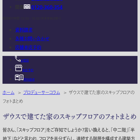
関西
0120-360-354
電話受付時間：10:00 - 18:00 (年末年始は除く)
資料請求
各種お問い合わせ
店舗来店予約
お電話
来店予約
資料請求
ホーム
>
プロデューサーコラム
>
ザウスで建てた家のスキップフロアの
フォトまとめ
ザウスで建てた家のスキップフロアのフォトまとめ
皆さん、「スキップフロア」をご存知でしょうか？言い換えると、「中二階」「半
地下」などと言われ、フロアを半分ずらし、連続する階層を構成する建築方