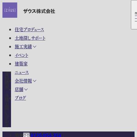
n
n
住宅プロデュース
土地探しサポート
施工実績
イベント
建築家
ニュース
資料請求・各種お問い合わせ
会社情報
店舗
ブログ
関東
0120-054-354