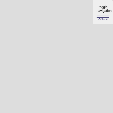
toggle
toggle
navigation
navigation
Menu
Menu