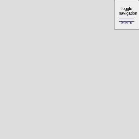
toggle
toggle
navigation
navigation
Menu
Menu