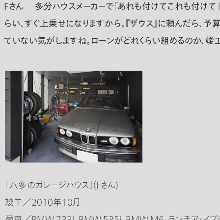
Fさん
多分ハウスメーカーで「あれも付けてこれも付けて」
らい、すぐ上乗せになりますから。『ザウス』に頼んだら、予
ていない気がしますね。ローンがどれくらい組めるのか、竣
「八多のガレージハウス」(Fさん)
竣工／2010年10月
愛車／BMW 733i、BMW 535i、BMW M6、ランチア・イ