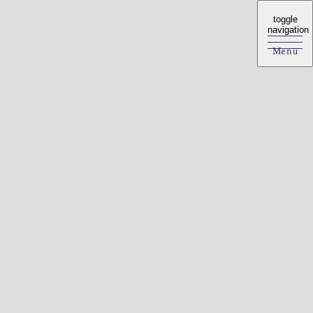
toggle
toggle
navigation
navigation
Menu
Menu