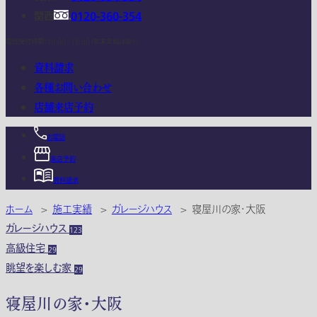
関西
0120-360-354
電話受付時間：10:00 - 18:00 (年末年始は除く)
資料請求
各種お問い合わせ
店舗来店予約
お電話
来店予約
資料請求
ホーム
>
施工実績
>
ガレージハウス
>
寝屋川の家・大阪
ガレージハウス
123
高級住宅
29
眺望を楽しむ家
29
寝屋川の家・大阪