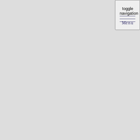
toggle
toggle
navigation
navigation
Menu
Menu