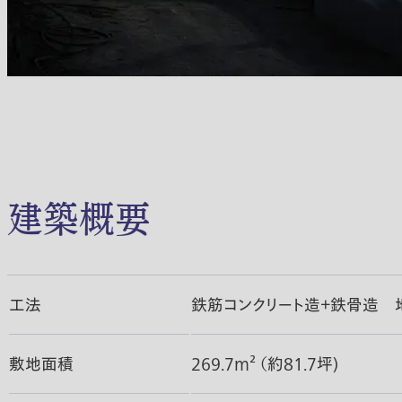
建築概要
工法
鉄筋コンクリート造＋鉄骨造 
敷地面積
269.7m² （約81.7坪)