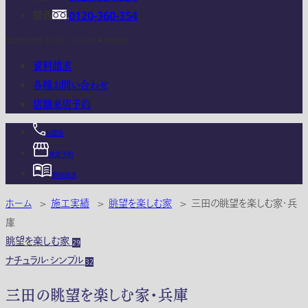
関西
0120-360-354
電話受付時間：10:00 - 18:00 (年末年始は除く)
資料請求
各種お問い合わせ
店舗来店予約
お電話
来店予約
資料請求
ホーム
>
施工実績
>
眺望を楽しむ家
>
三田の眺望を楽しむ家・兵
庫
眺望を楽しむ家
29
ナチュラル・シンプル
32
三田の眺望を楽しむ家・兵庫