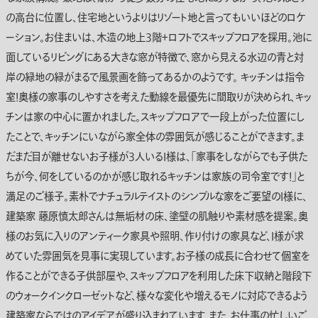
の高台に位置し、住宅地というよりはリゾート地と言ってもいいほどのロケ
ーション。お住まいは、木造の地上3階＋ロフトでスキップフロアを採用。池に
面しているリビングにある大きな窓が特徴で、窓から見える水辺の青と対
岸の緑地の緑がまるで風景画を飾ってあるかのようです。 キッチンは指令
室！奥様の家事のしやすさを考えた動線を最優先に間取りが決められ、キッ
チンは家の中心に置かれました。スキップフロアで一段上がった位置にし
たことで、キッチンにいながら家全体の雰囲気が感じることができます。ま
だまだ目が離せないお子様が3人いるI様は、｢家事をしながらでも子供た
ちが今、何をしているのかが感じ取れるキッチンは家族の司令室です！｣と
満足のご様子。素朴でナチュラルテイストのシンプルな家をご要望のI様に、
建築家 藤原慎太郎さんは無垢材の床、塗壁の肌触りや素材感を提案。奥
様のお気に入りのアンティーク家具や照明、作り付けの家具など、I様が求
めていた雰囲気を見事に実現しています。お子様の成長に合わせて個室を
作ることができる子供部屋や、スキップフロアを利用した床下収納と階段下
のウォークインクローゼットなど、様々な変化や増えるモノに対応できるよう
建築家ならではのアイデアが盛り込まれています。また、お仕事の忙しいご