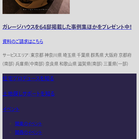
ガレージハウスを64邸掲載した事例集ほかをプレゼント中！
資料のご請求はこちら
サービスエリア：東京都 神奈川県 埼玉県 千葉県 群馬県 大阪府 京都府
(南部) 兵庫県(中南部) 奈良県 和歌山県 滋賀県(南部) 三重県(一部)
住宅プロデュースを知る
土地探しサポートを知る
イベント
関東のイベント
関西のイベント