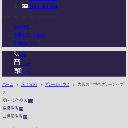
関西
0120-360-354
電話受付時間：10:00 - 18:00 (年末年始は除く)
資料請求
各種お問い合わせ
店舗来店予約
お電話
来店予約
資料請求
ホーム
>
施工実績
>
ガレージハウス
>
大阪の二世帯 ガレージハウ
ス
ガレージハウス
123
高級住宅
29
二世帯住宅
14