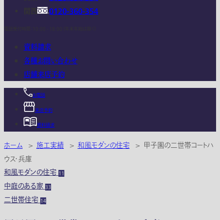
関西
0120-360-354
電話受付時間：10:00 - 18:00 (年末年始は除く)
資料請求
各種お問い合わせ
店舗来店予約
お電話
来店予約
資料請求
ホーム
>
施工実績
>
和風モダンの住宅
>
甲子園の二世帯コートハ
ウス・兵庫
和風モダンの住宅
11
中庭のある家
33
二世帯住宅
14