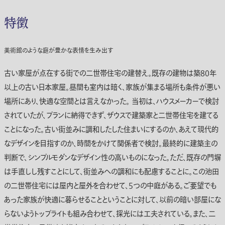
特徴
美術館のような庭が豊かな表情を生み出す
古い家屋が点在する街での二世帯住宅の建替え。既存の建物は築80年
以上の古い日本家屋。昼間も室内は暗く、家族が集まる場所も条件が悪い
場所にあり、快適な空間とは言えなかった。 当初は、ハウスメーカーで検討
されていたが、プランに納得できず、ザウスで建築家と二世帯住宅を建てる
ことになった。古い街並みに調和したした住まいにするのか、あえて現代的
なデザインを目指すのか、時間をかけて関係者で検討。最終的に建築主の
判断で、シンプルモダンなデザイン性の高いものになった。ただ、既存の門塀
は手直しし残すことにして、街並みへの調和にも配慮することに。この池田
の二世帯住宅には屋内と屋外を合わせて、5つの中庭がある。ご要望でも
あった家族が快適に暮らせることということに対して、以前の暗い部屋にな
らないようトップライトも組み合わせて、採光には工夫されている。また、二