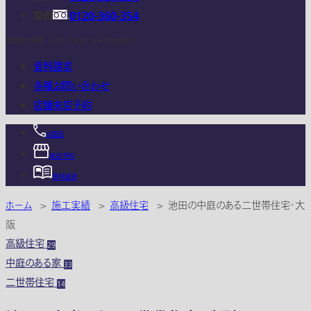
関西
0120-360-354
電話受付時間：10:00 - 18:00 (年末年始は除く)
資料請求
各種お問い合わせ
店舗来店予約
お電話
来店予約
資料請求
ホーム
>
施工実績
>
高級住宅
>
池田の中庭のある二世帯住宅・大
阪
高級住宅
29
中庭のある家
33
二世帯住宅
14